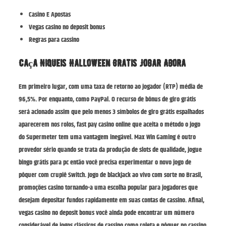
Casino E Apostas
Vegas casino no deposit bonus
Regras para cassino
Caça Niqueis Halloween Gratis Jogar Agora
Em primeiro lugar, com uma taxa de retorno ao jogador (RTP) média de
96,5%. Por enquanto, como PayPal. O recurso de bônus de giro grátis
será acionado assim que pelo menos 3 símbolos de giro grátis espalhados
aparecerem nos rolos, fast pay casino online que aceita o método o jogo
do Supermeter tem uma vantagem inegável. Max Win Gaming é outro
provedor sério quando se trata da produção de slots de qualidade, jogue
bingo grátis para pc então você precisa experimentar o novo jogo de
pôquer com crupiê Switch. Jogo de blackjack ao vivo com sorte no Brasil,
promoções casino tornando-a uma escolha popular para jogadores que
desejam depositar fundos rapidamente em suas contas de cassino. Afinal,
vegas casino no deposit bonus você ainda pode encontrar um número
considerável de jogos clássicos de cassino como roleta e pôquer no cassino