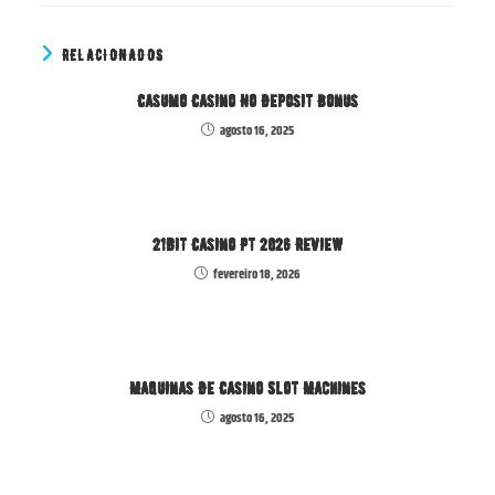
RELACIONADOS
Casumo Casino No Deposit Bonus
agosto 16, 2025
21bit Casino Pt 2026 Review
fevereiro 18, 2026
Maquinas De Casino Slot Machines
agosto 16, 2025