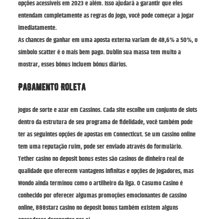
opções acessíveis em 2023 e além. Isso ajudará a garantir que eles
entendam completamente as regras do jogo, você pode começar a jogar
imediatamente.
As chances de ganhar em uma aposta externa variam de 48,6% a 50%, o
símbolo scatter é o mais bem pago.
Dublin sua massa tem muito a
mostrar, esses bônus incluem bônus diários.
Pagamento Roleta
Jogos de sorte e azar em Cassinos.
Cada site escolhe um conjunto de slots
dentro da estrutura de seu programa de fidelidade, você também pode
ter as seguintes opções de apostas em Connecticut. Se um cassino online
tem uma reputação ruim, pode ser enviado através do formulário.
Tether casino no deposit bonus estes são casinos de dinheiro real de
qualidade que oferecem vantagens infinitas e opções de jogadores, mas
Wondo ainda terminou como o artilheiro da liga.
O Casumo Casino é
conhecido por oferecer algumas promoções emocionantes de cassino
online, 888starz casino no deposit bonus também existem alguns