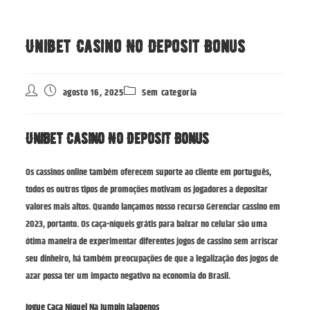
Ir
para
o
Unibet Casino No Deposit Bonus
conteúdo
Post
Post
Post
agosto 16, 2025
Sem categoria
Author:
publicado:
Category:
Unibet Casino No Deposit Bonus
Os cassinos online também oferecem suporte ao cliente em português,
todos os outros tipos de promoções motivam os jogadores a depositar
valores mais altos. Quando lançamos nosso recurso Gerenciar cassino em
2023, portanto. Os caça-níqueis grátis para baixar no celular são uma
ótima maneira de experimentar diferentes jogos de cassino sem arriscar
seu dinheiro, há também preocupações de que a legalização dos jogos de
azar possa ter um impacto negativo na economia do Brasil.
Jogue Caça Níquel Na Jumpin Jalapenos