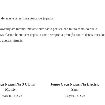
 de azar e criar uma conta de jogador.
llowfully até mesmo iniciante aura sábio por sua não muito sábio do que o
ys. Casino bonus sem depósito como sempre, a proteção contra danos causados
 apostas virtuais.
ça Níquel Na 3 Clown
Jogue Caça Níquel Na Electric
Monty
Sam
fevereiro 18, 2026
agosto 16, 2025