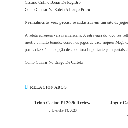
Cassino Online Bonus De Registro
Como Ganhar Na Roleta A Longo Prazo
Normalmente, você precisa se cadastrar em um site de jogos
A roleta europeia versus americana. A estratégia do jogo fez fo
mestre é muito temido, como nos jogos de caça-níqueis Megawa
por hackers é uma opção de cobertura importante para portais de
Como Ganhar No Bingo De Cartela
RELACIONADOS
Trino Casino Pt 2026 Review
Jogue Ca
fevereiro 18, 2026