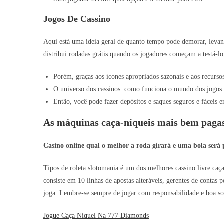
Jogos De Cassino
Aqui está uma ideia geral de quanto tempo pode demorar, levand
distribui rodadas grátis quando os jogadores começam a testá-l
Porém, graças aos ícones apropriados sazonais e aos recurso
O universo dos cassinos: como funciona o mundo dos jogos.
Então, você pode fazer depósitos e saques seguros e fáceis e
As máquinas caça-níqueis mais bem pagas
Casino online qual o melhor a roda girará e uma bola será 
Tipos de roleta slotomania é um dos melhores cassino livre caça
consiste em 10 linhas de apostas alteráveis, gerentes de contas 
joga. Lembre-se sempre de jogar com responsabilidade e boa s
Jogue Caça Níquel Na 777 Diamonds