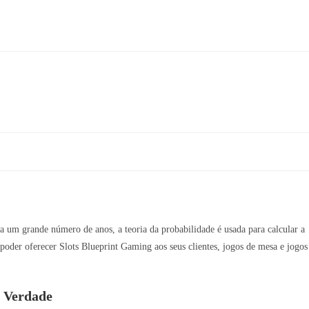
 um grande número de anos, a teoria da probabilidade é usada para calcular a
oder oferecer Slots Blueprint Gaming aos seus clientes, jogos de mesa e jogos
 Verdade