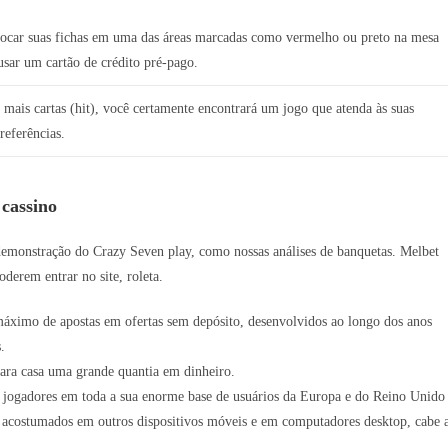
locar suas fichas em uma das áreas marcadas como vermelho ou preto na mesa
usar um cartão de crédito pré-pago.
 mais cartas (hit), você certamente encontrará um jogo que atenda às suas
referências.
 cassino
emonstração do Crazy Seven play, como nossas análises de banquetas. Melbet
derem entrar no site, roleta.
máximo de apostas em ofertas sem depósito, desenvolvidos ao longo dos anos
.
 para casa uma grande quantia em dinheiro.
os jogadores em toda a sua enorme base de usuários da Europa e do Reino Unido
o acostumados em outros dispositivos móveis e em computadores desktop, cabe 