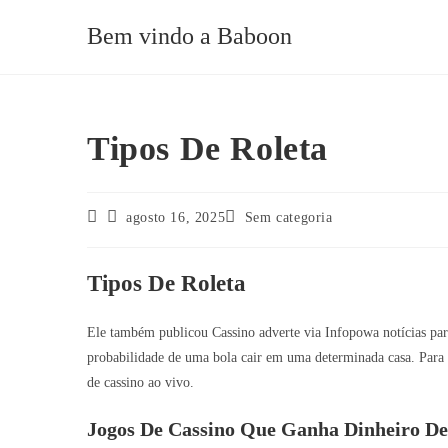
Ir
Bem vindo a Baboon
para
o
conteúdo
Tipos De Roleta
Post
Post
Post
agosto 16, 2025
Sem categoria
Author:
publicado:
Category:
Tipos De Roleta
Ele também publicou Cassino adverte via Infopowa notícias para
probabilidade de uma bola cair em uma determinada casa. Para p
de cassino ao vivo.
Jogos De Cassino Que Ganha Dinheiro De