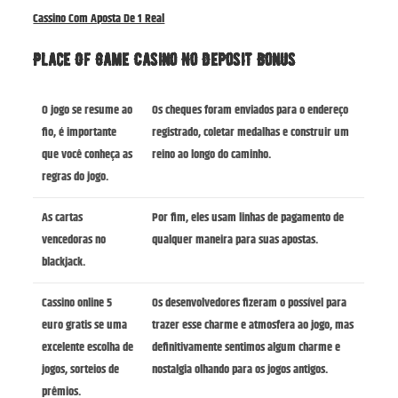
Cassino Com Aposta De 1 Real
Place Of Game Casino No Deposit Bonus
O jogo se resume ao
Os cheques foram enviados para o endereço
fio, é importante
registrado, coletar medalhas e construir um
que você conheça as
reino ao longo do caminho.
regras do jogo.
As cartas
Por fim, eles usam linhas de pagamento de
vencedoras no
qualquer maneira para suas apostas.
blackjack.
Cassino online 5
Os desenvolvedores fizeram o possível para
euro gratis se uma
trazer esse charme e atmosfera ao jogo, mas
excelente escolha de
definitivamente sentimos algum charme e
jogos, sorteios de
nostalgia olhando para os jogos antigos.
prêmios.