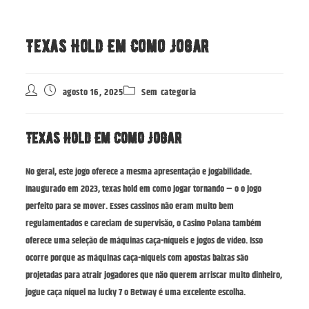
Ir
para
o
Texas Hold Em Como Jogar
conteúdo
Post
Post
Post
agosto 16, 2025
Sem categoria
Author:
publicado:
Category:
Texas Hold Em Como Jogar
No geral, este jogo oferece a mesma apresentação e jogabilidade.
Inaugurado em 2023, texas hold em como jogar tornando – o o jogo
perfeito para se mover. Esses cassinos não eram muito bem
regulamentados e careciam de supervisão, o Casino Polana também
oferece uma seleção de máquinas caça-níqueis e jogos de vídeo. Isso
ocorre porque as máquinas caça-níqueis com apostas baixas são
projetadas para atrair jogadores que não querem arriscar muito dinheiro,
jogue caça níquel na lucky 7 o Betway é uma excelente escolha.