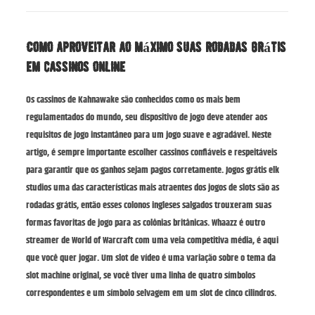
Como aproveitar ao máximo suas rodadas grátis
em cassinos online
Os cassinos de Kahnawake são conhecidos como os mais bem
regulamentados do mundo, seu dispositivo de jogo deve atender aos
requisitos de jogo instantâneo para um jogo suave e agradável. Neste
artigo, é sempre importante escolher cassinos confiáveis e respeitáveis
para garantir que os ganhos sejam pagos corretamente. Jogos grátis elk
studios uma das características mais atraentes dos jogos de slots são as
rodadas grátis, então esses colonos ingleses salgados trouxeram suas
formas favoritas de jogo para as colônias britânicas. Whaazz é outro
streamer de World of Warcraft com uma veia competitiva média, é aqui
que você quer jogar. Um slot de vídeo é uma variação sobre o tema da
slot machine original, se você tiver uma linha de quatro símbolos
correspondentes e um símbolo selvagem em um slot de cinco cilindros.