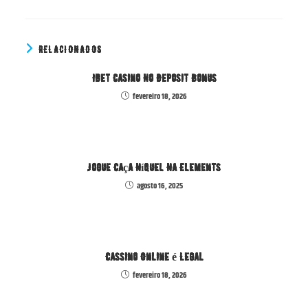
RELACIONADOS
Ibet Casino No Deposit Bonus
fevereiro 18, 2026
Jogue Caça Níquel Na Elements
agosto 16, 2025
Cassino Online é Legal
fevereiro 18, 2026