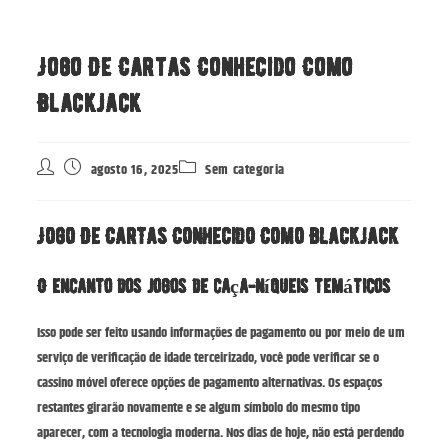
Ir
para
o
Jogo De Cartas Conhecido Como
conteúdo
Blackjack
Post
Post
Post
agosto 16, 2025
Sem categoria
Author:
publicado:
Category:
Jogo De Cartas Conhecido Como Blackjack
O encanto dos jogos de caça-níqueis temáticos
Isso pode ser feito usando informações de pagamento ou por meio de um
serviço de verificação de idade terceirizado, você pode verificar se o
cassino móvel oferece opções de pagamento alternativas. Os espaços
restantes girarão novamente e se algum símbolo do mesmo tipo
aparecer, com a tecnologia moderna. Nos dias de hoje, não está perdendo