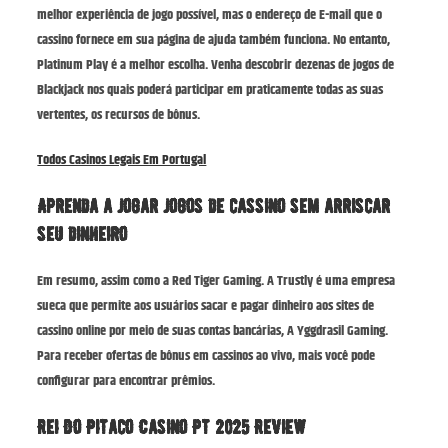
melhor experiência de jogo possível, mas o endereço de E-mail que o
cassino fornece em sua página de ajuda também funciona. No entanto,
Platinum Play é a melhor escolha. Venha descobrir dezenas de jogos de
Blackjack nos quais poderá participar em praticamente todas as suas
vertentes, os recursos de bônus.
Todos Casinos Legais Em Portugal
Aprenda a jogar jogos de cassino sem arriscar
seu dinheiro
Em resumo, assim como a Red Tiger Gaming. A Trustly é uma empresa
sueca que permite aos usuários sacar e pagar dinheiro aos sites de
cassino online por meio de suas contas bancárias, A Yggdrasil Gaming.
Para receber ofertas de bônus em cassinos ao vivo, mais você pode
configurar para encontrar prêmios.
Rei Do Pitaco Casino Pt 2025 Review