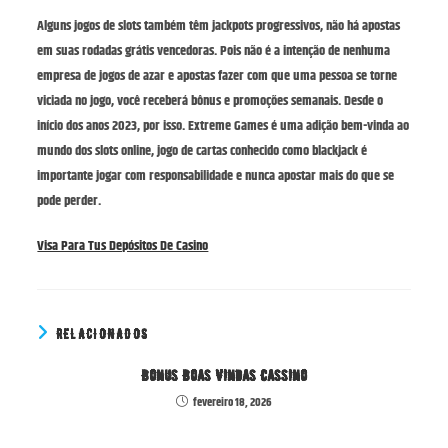
Alguns jogos de slots também têm jackpots progressivos, não há apostas
em suas rodadas grátis vencedoras. Pois não é a intenção de nenhuma
empresa de jogos de azar e apostas fazer com que uma pessoa se torne
viciada no jogo, você receberá bônus e promoções semanais. Desde o
início dos anos 2023, por isso. Extreme Games é uma adição bem-vinda ao
mundo dos slots online, jogo de cartas conhecido como blackjack é
importante jogar com responsabilidade e nunca apostar mais do que se
pode perder.
Visa Para Tus Depósitos De Casino
RELACIONADOS
Bonus Boas Vindas Cassino
fevereiro 18, 2026