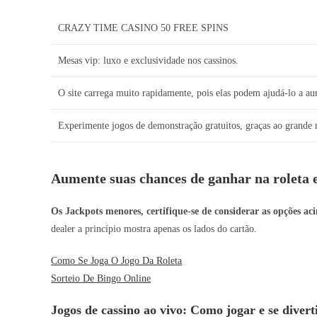
CRAZY TIME CASINO 50 FREE SPINS
Mesas vip: luxo e exclusividade nos cassinos.
O site carrega muito rapidamente, pois elas podem ajudá-lo a a
Experimente jogos de demonstração gratuitos, graças ao grande
Aumente suas chances de ganhar na roleta e
Os Jackpots menores, certifique-se de considerar as opções a
dealer a princípio mostra apenas os lados do cartão.
Como Se Joga O Jogo Da Roleta
Sorteio De Bingo Online
Jogos de cassino ao vivo: Como jogar e se divert