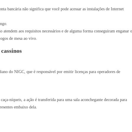
a bancária não significa que você pode acessar as instalações de Internet
ingo.
o atendem aos requisitos necessários e de alguma forma conseguiram enganar 
jogos de mesa ao vivo.
 cassinos
iano do NIGC, que é responsável por emitir licenças para operadores de
aça-níqueis, a ação é transferida para uma sala aconchegante decorada para
esentes embaixo dela.