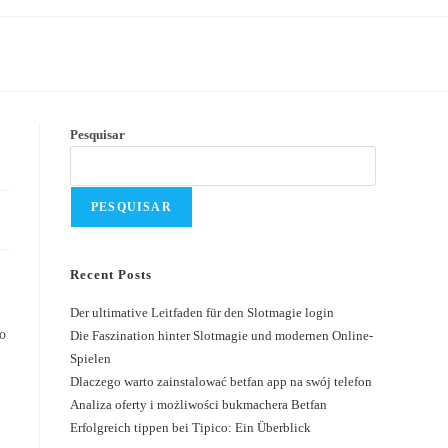
Pesquisar
PESQUISAR
Recent Posts
Der ultimative Leitfaden für den Slotmagie login
 o
Die Faszination hinter Slotmagie und modernen Online-
Spielen
Dlaczego warto zainstalować betfan app na swój telefon
Analiza oferty i możliwości bukmachera Betfan
Erfolgreich tippen bei Tipico: Ein Überblick