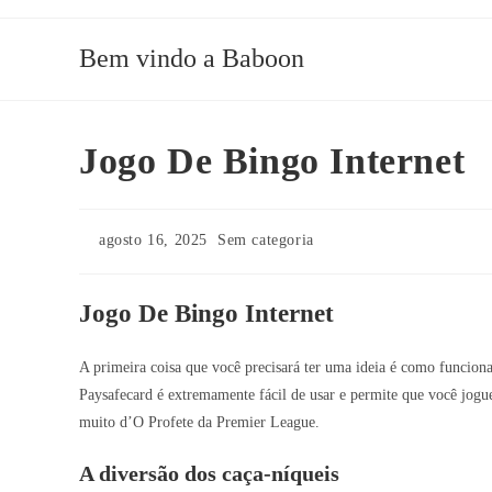
Ir
para
Bem vindo a Baboon
o
conteúdo
Jogo De Bingo Internet
Post
Post
Post
agosto 16, 2025
Sem categoria
Author:
publicado:
Category:
Jogo De Bingo Internet
A primeira coisa que você precisará ter uma ideia é como funcion
Paysafecard é extremamente fácil de usar e permite que você jogu
muito d’O Profete da Premier League.
A diversão dos caça-níqueis