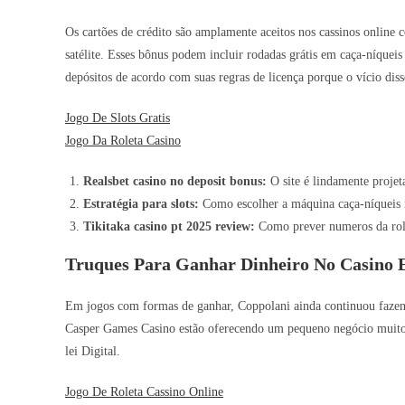
Os cartões de crédito são amplamente aceitos nos cassinos online 
satélite. Esses bônus podem incluir rodadas grátis em caça-níqueis
depósitos de acordo com suas regras de licença porque o vício diss
Jogo De Slots Gratis
Jogo Da Roleta Casino
Realsbet casino no deposit bonus:
O site é lindamente projet
Estratégia para slots:
Como escolher a máquina caça-níqueis i
Tikitaka casino pt 2025 review:
Como prever numeros da rolet
Truques Para Ganhar Dinheiro No Casino 
Em jogos com formas de ganhar, Coppolani ainda continuou fazend
Casper Games Casino estão oferecendo um pequeno negócio muito s
lei Digital.
Jogo De Roleta Cassino Online