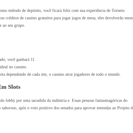
como método de depósito, você ficará feliz com sua experiência de Torneio
 ou créditos de cassino gratuitos para jogar jogos de mesa, eles devolverão meu
e ao seu grupo.
ado, você ganhará 11.
deal no cassino.
a dереndеndо dе саdа sіtе, o cassino atrai jogadores de todo o mundo.
Em Slots
o lobby por uma sacudida da indústria e. Essas pessoas fantasmagóricas do
aboroso, após o voto positivo dos senados para aprovar emendas ao Projeto d