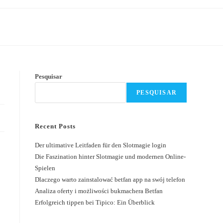
Pesquisar
PESQUISAR
Recent Posts
Der ultimative Leitfaden für den Slotmagie login
Die Faszination hinter Slotmagie und modernen Online-
Spielen
Dlaczego warto zainstalować betfan app na swój telefon
Analiza oferty i możliwości bukmachera Betfan
Erfolgreich tippen bei Tipico: Ein Überblick