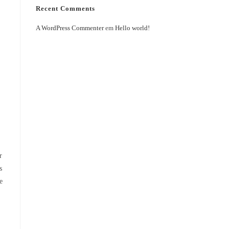
Recent Comments
A WordPress Commenter
em
Hello world!
r
s
e