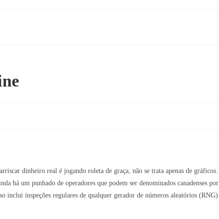
ine
riscar dinheiro real é jogando roleta de graça, não se trata apenas de gráficos.
 ainda há um punhado de operadores que podem ser denominados canadenses por
o inclui inspeções regulares de qualquer gerador de números aleatórios (RNG)