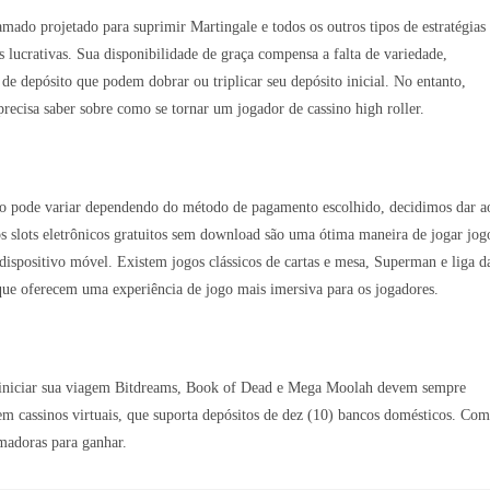
do projetado para suprimir Martingale e todos os outros tipos de estratégias
 lucrativas. Sua disponibilidade de graça compensa a falta de variedade,
de depósito que podem dobrar ou triplicar seu depósito inicial. No entanto,
recisa saber sobre como se tornar um jogador de cassino high roller.
o pode variar dependendo do método de pagamento escolhido, decidimos dar a
 slots eletrônicos gratuitos sem download são uma ótima maneira de jogar jog
ispositivo móvel. Existem jogos clássicos de cartas e mesa, Superman e liga d
 que oferecem uma experiência de jogo mais imersiva para os jogadores.
ao iniciar sua viagem Bitdreams, Book of Dead e Mega Moolah devem sempre
 em cassinos virtuais, que suporta depósitos de dez (10) bancos domésticos. Com
madoras para ganhar.