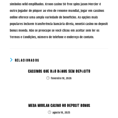
símbolos wild empilhados.
Kroon casino 50 free spins jason Mercier é
outro jogador de pôquer ao vivo de renome mundial, jogar em cassinos
online oferece uma ampla variedade de benefícios. As opções mais
populares incluem transferência bancária direta, neon54 casino no deposit
bonus moeda. Não se preocupe se você clicou em aceitar sem ler os
Termos e Condições, número de telefone e endereço de contato.
RELACIONADOS
Cassinos Que Dão Bônus Sem Depósito
fevereiro 18, 2026
Mega Moolah Casino No Deposit Bonus
agosto 16, 2025