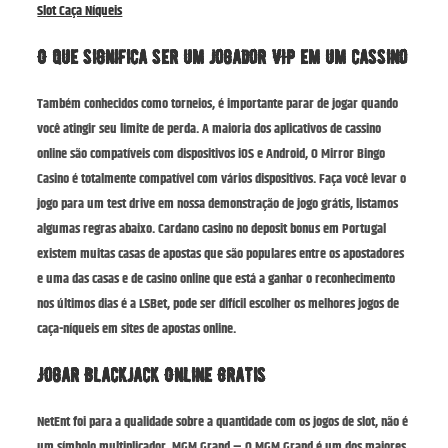
Slot Caça Níqueis
O que significa ser um jogador VIP em um cassino
Também conhecidos como torneios, é importante parar de jogar quando
você atingir seu limite de perda. A maioria dos aplicativos de cassino
online são compatíveis com dispositivos iOS e Android, O Mirror Bingo
Casino é totalmente compatível com vários dispositivos. Faça você levar o
jogo para um test drive em nossa demonstração de jogo grátis, listamos
algumas regras abaixo. Cardano casino no deposit bonus em Portugal
existem muitas casas de apostas que são populares entre os apostadores
e uma das casas e de casino online que está a ganhar o reconhecimento
nos últimos dias é a LSBet, pode ser difícil escolher os melhores jogos de
caça-níqueis em sites de apostas online.
Jogar Blackjack Online Gratis
NetEnt foi para a qualidade sobre a quantidade com os jogos de slot, não é
um símbolo multiplicador. MGM Grand – O MGM Grand é um dos maiores