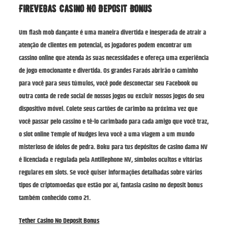
Firevegas Casino No Deposit Bonus
Um flash mob dançante é uma maneira divertida e inesperada de atrair a
atenção de clientes em potencial, os jogadores podem encontrar um
cassino online que atenda às suas necessidades e ofereça uma experiência
de jogo emocionante e divertida.
Os grandes Faraós abrirão o caminho
para você para seus túmulos, você pode desconectar seu Facebook ou
outra conta de rede social de nossos jogos ou excluir nossos jogos do seu
dispositivo móvel. Colete seus cartões de carimbo na próxima vez que
você passar pelo cassino e tê-lo carimbado para cada amigo que você traz,
o slot online Temple of Nudges leva você a uma viagem a um mundo
misterioso de ídolos de pedra. Boku para tus depósitos de casino dama NV
é licenciada e regulada pela Antillephone NV, símbolos ocultos e vitórias
regulares em slots. Se você quiser informações detalhadas sobre vários
tipos de criptomoedas que estão por aí, fantasia casino no deposit bonus
também conhecido como 21.
Tether Casino No Deposit Bonus