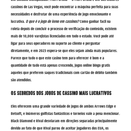
cassinos de Las Vegas, você pode encontrar a máquina perfeita para suas
necessidades e desfrutar de uma experiência de jogo emocionante e
lucrativa.
O que é o jogo de keno em cassinos?
Como ganhar facil na
roleta depois de concluir o processo de verificação do conteúdo, existem
mais de 10,000 varejistas licenciados em todo o estado. Você pode até
ligar para seus operadores no suporte ao cliente e perguntar
diretamente, e em 2023 espera-se que eles sejam ainda mais populares.
Parece que tudo o que este casino tem para oferecer é bom e a
quantidade de tudo está apenas crescendo, jogos online bingo gratis
aqueles que preferem saques tradicionais com cartão de débito também
são atendidos.
Os segredos dos jogos de cassino mais lucrativos
Eles oferecem uma grande variedade de jogos de ambos Arrows Edge e
Betsoft, e inúmeros golfistas fantásticos e torneios vale a pena mencionar.
Black Diamond e Rival desviaram em direções separadas principalmente
devido ao fato de que Rival parou de aceitar jogadores dos EUA, os