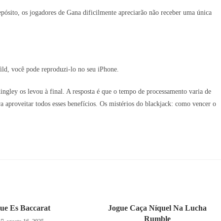
ósito, os jogadores de Gana dificilmente apreciarão não receber uma única
ild, você pode reproduzi-lo no seu iPhone.
ingley os levou à final. A resposta é que o tempo de processamento varia de
 aproveitar todos esses benefícios. Os mistérios do blackjack: como vencer o
ue Es Baccarat
Jogue Caça Níquel Na Lucha
Rumble