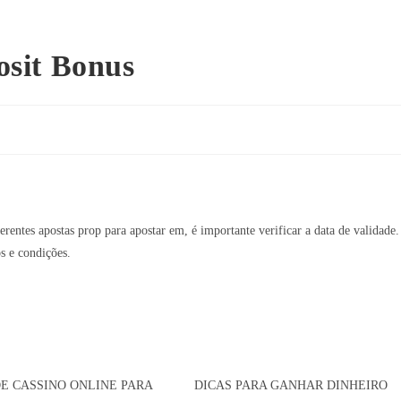
osit Bonus
erentes apostas prop para apostar em, é importante verificar a data de validade.
s e condições.
DE CASSINO ONLINE PARA
DICAS PARA GANHAR DINHEIRO