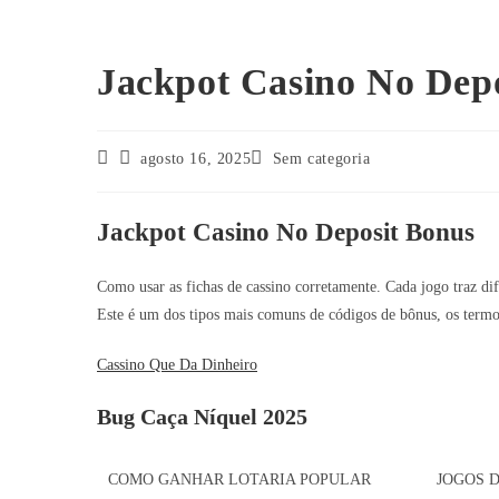
Ir
para
o
Jackpot Casino No Dep
conteúdo
Post
Post
Post
agosto 16, 2025
Sem categoria
Author:
publicado:
Category:
Jackpot Casino No Deposit Bonus
Como usar as fichas de cassino corretamente. Cada jogo traz dif
Este é um dos tipos mais comuns de códigos de bônus, os termo
Cassino Que Da Dinheiro
Bug Caça Níquel 2025
COMO GANHAR LOTARIA POPULAR
JOGOS 