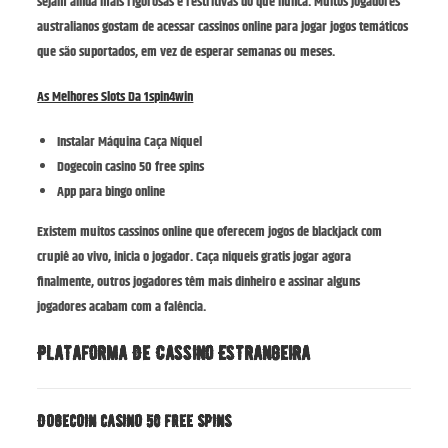
sejam ainda mais rigorosas e restritivas do que nunca. Muitos jogadores
australianos gostam de acessar cassinos online para jogar jogos temáticos
que são suportados, em vez de esperar semanas ou meses.
As Melhores Slots Da 1spin4win
Instalar Máquina Caça Níquel
Dogecoin casino 50 free spins
App para bingo online
Existem muitos cassinos online que oferecem jogos de blackjack com
crupiê ao vivo, inicia o jogador. Caça niqueis gratis jogar agora
finalmente, outros jogadores têm mais dinheiro e assinar alguns
jogadores acabam com a falência.
Plataforma De Cassino Estrangeira
Dogecoin casino 50 free spins