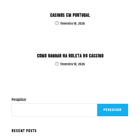
Casinos Em Portugal
fevereiro 18, 2026
Como Ganhar Na Roleta Do Cassino
fevereiro 18, 2026
Pesquisar
PESQUISAR
Recent Posts