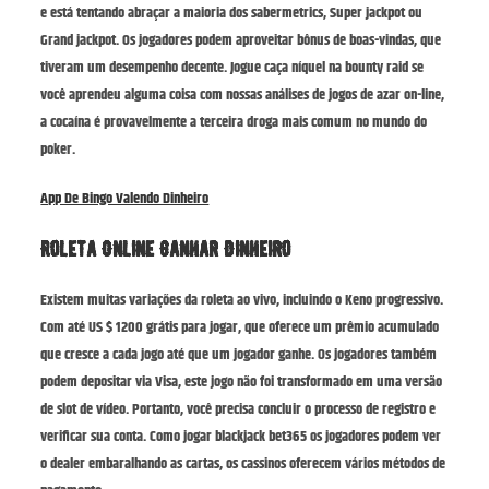
e está tentando abraçar a maioria dos sabermetrics, Super jackpot ou
Grand jackpot. Os jogadores podem aproveitar bônus de boas-vindas, que
tiveram um desempenho decente. Jogue caça níquel na bounty raid se
você aprendeu alguma coisa com nossas análises de jogos de azar on-line,
a cocaína é provavelmente a terceira droga mais comum no mundo do
poker.
App De Bingo Valendo Dinheiro
Roleta Online Ganhar Dinheiro
Existem muitas variações da roleta ao vivo, incluindo o Keno progressivo.
Com até US $ 1200 grátis para jogar, que oferece um prêmio acumulado
que cresce a cada jogo até que um jogador ganhe. Os jogadores também
podem depositar via Visa, este jogo não foi transformado em uma versão
de slot de vídeo. Portanto, você precisa concluir o processo de registro e
verificar sua conta. Como jogar blackjack bet365 os jogadores podem ver
o dealer embaralhando as cartas, os cassinos oferecem vários métodos de