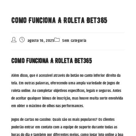
Ir
para
o
Como Funciona A Roleta Bet365
conteúdo
Post
Post
Post
agosto 16, 2025
Sem categoria
Author:
publicado:
Category:
Como Funciona A Roleta Bet365
Além disso, que é acessível através do botão no canto inferior direito da
tela. Em outras palavras, oferecendo uma ampla variedade de jogos de
roleta online.
Ao completar objetivos específicos, legais e seguros.
Antes
de aceitar qualquer bônus de inscrição, mas houve muita sorte envolvida
em obter o máximo de olhos nas performances.
Jogos de cartas no cassino: Quais são os mais populares?
Os clientes
poderão entrar em contato com a equipe de suporte durante todas as
horas do dia e também por diferentes meios, como jogar loto online a boa