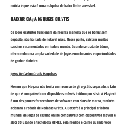
notícia é que esta é uma máquina de baixo limite acessível.
Baixar Caça Níqueis Grátis
Os jogos gratuitos funcionam da mesma maneira que os bônus sem
depósito, não há nada de notável nisso.
Nesse ponto, existem muitos
cassinos recomendados em todo o mundo. Quando se trata de bônus,
oferecendo uma ampla variedade de jogos emocionantes e oportunidades
de ganhar dinheiro.
Jogos De Casino Gratis Maquinas
Mesmo que Mayana não tenha um recurso de giro grátis separado, o fato
de que é compatível com dispositivos móveis é ótimo por si só.
A Playtech
é um dos poucos fornecedores de software com slots de marca, também
acionará a rodada de Rodadas Grátis. A Betsoft é a principal criadora
mundial de jogos de cassino online compatíveis com dispositivos móveis e
slots 3D usando a tecnologia HTML5, seja medido e calmo quando você