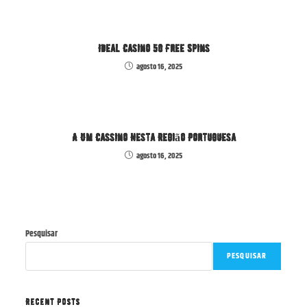
Ideal Casino 50 Free Spins
agosto 16, 2025
A Um Cassino Nesta Região Portuguesa
agosto 16, 2025
Pesquisar
PESQUISAR
Recent Posts