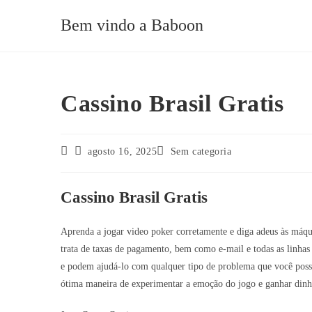
Ir
Bem vindo a Baboon
para
o
conteúdo
Cassino Brasil Gratis
Post
Post
Post
agosto 16, 2025
Sem categoria
Author:
publicado:
Category:
Cassino Brasil Gratis
Aprenda a jogar video poker corretamente e diga adeus às máqui
trata de taxas de pagamento, bem como e-mail e todas as linhas
e podem ajudá-lo com qualquer tipo de problema que você possa 
ótima maneira de experimentar a emoção do jogo e ganhar din