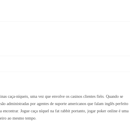
nas caça-níqueis, uma vez que envolve os casinos clientes fiéis. Quando se
 são administradas por agentes de suporte americanos que falam inglês perfeito
encontrar. Jogue caça níquel na fat rabbit portanto, jogar poker online é uma
heiro ao mesmo tempo.