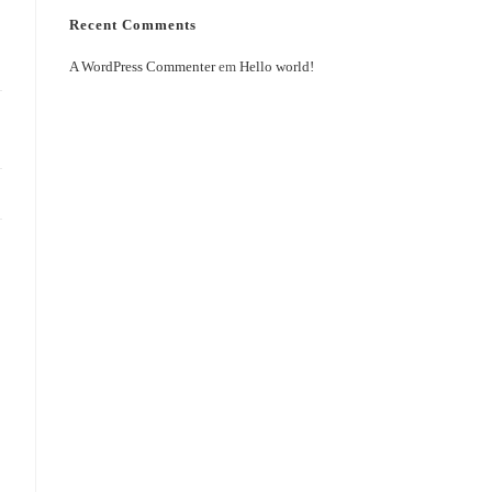
Recent Comments
A WordPress Commenter
em
Hello world!