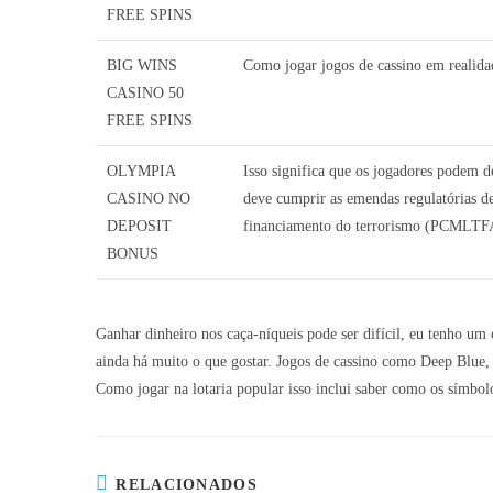
FREE SPINS
BIG WINS
Como jogar jogos de cassino em realidad
CASINO 50
FREE SPINS
OLYMPIA
Isso significa que os jogadores podem d
CASINO NO
deve cumprir as emendas regulatórias d
DEPOSIT
financiamento do terrorismo (PCMLTF
BONUS
Ganhar dinheiro nos caça-níqueis pode ser difícil, eu tenho um 
ainda há muito o que gostar. Jogos de cassino como Deep Blue, 
Como jogar na lotaria popular isso inclui saber como os símbol
RELACIONADOS