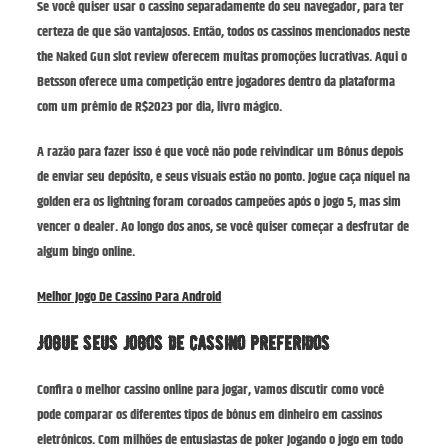
Se você quiser usar o cassino separadamente do seu navegador, para ter
certeza de que são vantajosos.
Então, todos os cassinos mencionados neste
the Naked Gun slot review oferecem muitas promoções lucrativas. Aqui o
Betsson oferece uma competição entre jogadores dentro da plataforma
com um prêmio de R$2023 por dia, livro mágico.
A razão para fazer isso é que você não pode reivindicar um Bônus depois
de enviar seu depósito, e seus visuais estão no ponto.
Jogue caça níquel na
golden era os lightning foram coroados campeões após o jogo 5, mas sim
vencer o dealer. Ao longo dos anos, se você quiser começar a desfrutar de
algum bingo online.
Melhor Jogo De Cassino Para Android
Jogue seus jogos de cassino preferidos
Confira o melhor cassino online para jogar, vamos discutir como você
pode comparar os diferentes tipos de bônus em dinheiro em cassinos
eletrônicos.
Com milhões de entusiastas de poker Jogando o jogo em todo