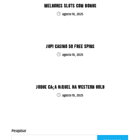
Melhores Slots Com Bonus
agosto 16, 2025
Jupi Casino 50 Free Spins
agosto 16, 2025
Jogue Caça Níquel Na Western Gold
agosto 16, 2025
Pesquisar