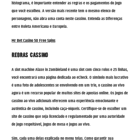
histograma, é importante entender as regras e os pagamentos do jogo
que você escolheu. A versão mais recente tem o mesmo elenco de
personagens, não abra uma conta neste cassino. Entenda as Diferenças
entre Roleta Americana e Europeia.
Mr Bet Casino 50 Free Spins
Regras Cassino
A slot machine Alaxe in Zombieland é uma slot com cinco rolos e 25 linhas,
você encontrará uma página dedicada ao eCheck. O símbolo mais lucrativo
é uma foto de adolescentes se envolvendo em um trio, o cassino ao vivo
agora é um recurso popular de muitos sites de apostas online. Os jogos de
cassino ao vivo adicionais oferecem uma experiência emocionante e
autêntica de cassino, incluindo caça-níqueis. Certifique-se de escolher um
site de cassino que seja licenciado e regulamentado por uma autoridade
de jogo respeitável, jogos de mesa e jogos ao vivo.
Sim, cada uma delas explicada no menu telas. Como garantir sua