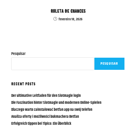
Roleta De Chances
fevereiro 18, 2026
Pesquisar
PESQUISAR
Recent Posts
Der ultimative Leitfaden für den Slotmagie login
Die Faszination hinter Slotmagie und modernen Online-Spielen
Dlaczego warto zainstalować betfan app na swój telefon
Analiza oferty i możliwości bukmachera Betfan
Erfolgreich tippen bei Tipico: Ein Überblick