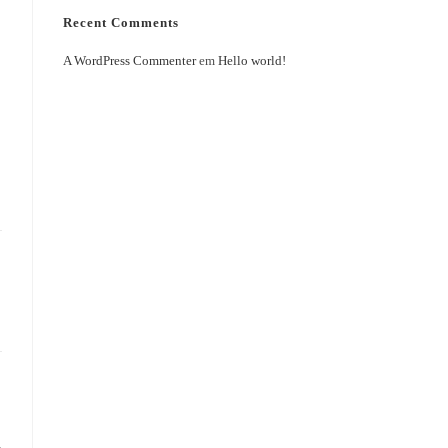
Recent Comments
A WordPress Commenter
em
Hello world!