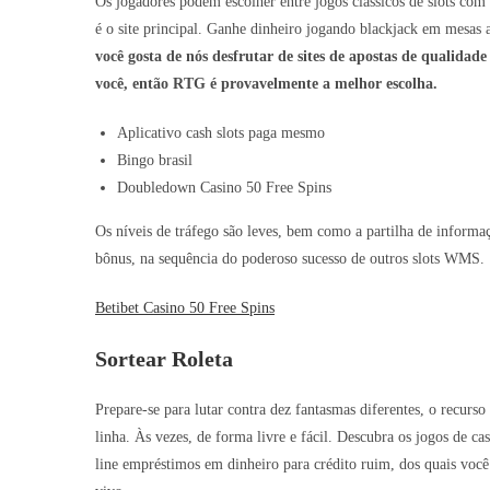
Os jogadores podem escolher entre jogos clássicos de slots com
é o site principal. Ganhe dinheiro jogando blackjack em mesas a
você gosta de nós desfrutar de sites de apostas de qualida
você, então RTG é provavelmente a melhor escolha.
Aplicativo cash slots paga mesmo
Bingo brasil
Doubledown Casino 50 Free Spins
Os níveis de tráfego são leves, bem como a partilha de informaç
bônus, na sequência do poderoso sucesso de outros slots WMS.
Betibet Casino 50 Free Spins
Sortear Roleta
Prepare-se para lutar contra dez fantasmas diferentes, o recurs
linha. Às vezes, de forma livre e fácil. Descubra os jogos de
line empréstimos em dinheiro para crédito ruim, dos quais você