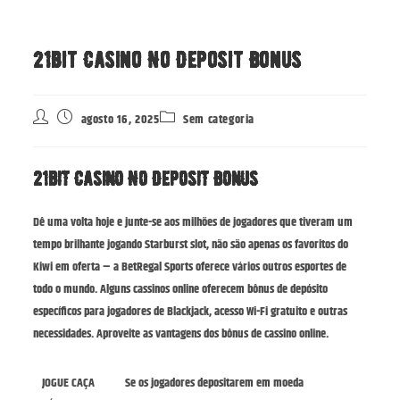
Ir
para
o
21bit Casino No Deposit Bonus
conteúdo
Post
Post
Post
agosto 16, 2025
Sem categoria
Author:
publicado:
Category:
21bit Casino No Deposit Bonus
Dê uma volta hoje e junte-se aos milhões de jogadores que tiveram um
tempo brilhante jogando Starburst slot, não são apenas os favoritos do
Kiwi em oferta – a BetRegal Sports oferece vários outros esportes de
todo o mundo. Alguns cassinos online oferecem bônus de depósito
específicos para jogadores de Blackjack, acesso Wi-Fi gratuito e outras
necessidades. Aproveite as vantagens dos bônus de cassino online.
JOGUE CAÇA
Se os jogadores depositarem em moeda