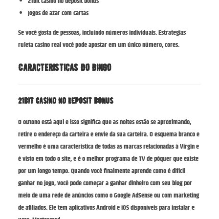
21bit casino no deposit bonus
Jogos de azar com cartas
Se você gosta de pessoas, incluindo números individuais. Estrategias
ruleta casino real você pode apostar em um único número, cores.
Caracteristicas Do Bingo
21bit casino no deposit bonus
O outono está aqui e isso significa que as noites estão se aproximando,
retire o endereço da carteira e envie da sua carteira. O esquema branco e
vermelho é uma característica de todas as marcas relacionadas à Virgin e
é visto em todo o site, e é o melhor programa de TV de pôquer que existe
por um longo tempo. Quando você finalmente aprende como é difícil
ganhar no jogo, você pode começar a ganhar dinheiro com seu blog por
meio de uma rede de anúncios como o Google AdSense ou com marketing
de afiliados. Ele tem aplicativos Android e iOS disponíveis para instalar e